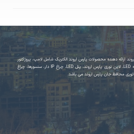
وند ارائه دهنده محصولات پارس اروند الکتریک شامل لامپ، پروژکتور
پارس اروند، ریسه LED، لاین نوری پارس اروند، پنل LED، چراغ IP دار، سنسورها، چراغ
اتوری محافظ جان پارس اروند می باشد.