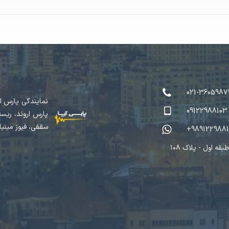
021-3605987
نمایندگی پارس ار
09122988103
سقفی، فیوز مینی
+989122988
بقه اول - پلاک ۱۰۸