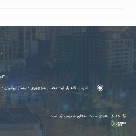
2
103
آدرس: لاله زار نو - بعد از منوچهری - پاساژ ایرانیان - ط
حقوق معنوی سایت متعلق به پارس آریا است.
طراحی وب سایت و سئو