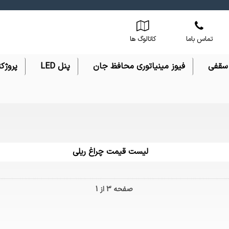
تماس باما
کاتالوگ ها
 سقفی
فیوز مینیاتوری محافظ جان
پنل LED
پروژکت
لیست قیمت چراغ ریلی
صفحه 3 از 1