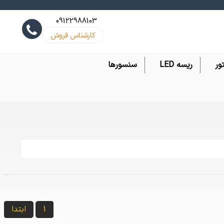
09122988103
کارشناس فروش
ور
ریسه LED
سنسورها
1
ابتدا