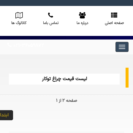
صفحه اصلی
درباره ما
تماس باما
کاتالوگ ها
021-36059872
لیست قیمت چراغ توکار
صفحه 2 از 1
ابتدا