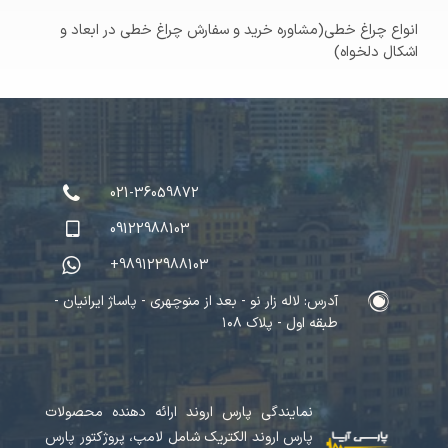
انواع چراغ خطی(مشاوره خرید و سفارش چراغ خطی در ابعاد و
اشکال دلخواه)
021-36059872
09122988103
+989122988103
آدرس: لاله زار نو - بعد از منوچهری - پاساژ ایرانیان -
طبقه اول - پلاک ۱۰۸
نمایندگی پارس اروند ارائه دهنده محصولات
پارس اروند الکتریک شامل لامپ، پروژکتور پارس