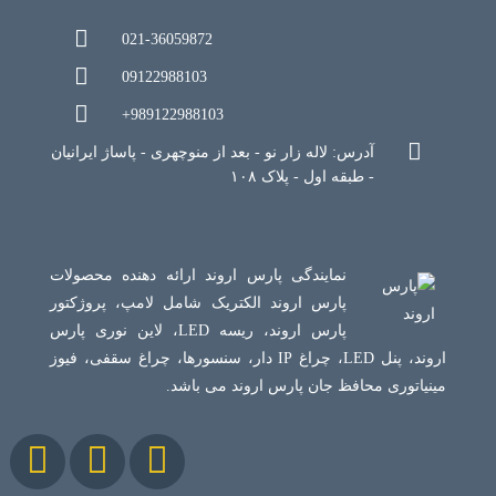
021-36059872
09122988103
+989122988103
آدرس: لاله زار نو - بعد از منوچهری - پاساژ ایرانیان
- طبقه اول - پلاک ۱۰۸
نمایندگی پارس اروند ارائه دهنده محصولات
پارس اروند الکتریک شامل لامپ، پروژکتور
پارس اروند، ریسه LED، لاین نوری پارس
اروند، پنل LED، چراغ IP دار، سنسورها، چراغ سقفی، فیوز
مینیاتوری محافظ جان پارس اروند می باشد.