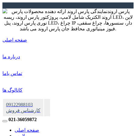
صفحه اصلی
درباره ما
تماس باما
کاتالوگ ها
09122988103
کارشناس فروش
021-36059872
صفحه اصلی
لامپ