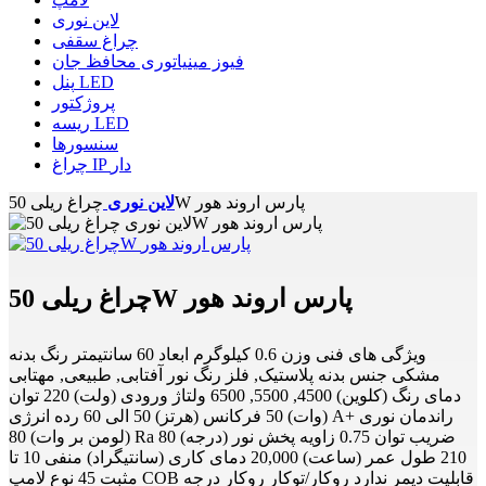
لاین نوری
چراغ سقفی
فیوز مینیاتوری محافظ جان
پنل LED
پروژکتور
ریسه LED
سنسورها
چراغ IP دار
چراغ ریلی 50W پارس اروند هور
لاین نوری
چراغ ریلی 50W پارس اروند هور
ویژگی های فنی وزن 0.6 کیلوگرم ابعاد 60 سانتیمتر رنگ بدنه
مشکی جنس بدنه پلاستیک, فلز رنگ نور آفتابی, طبیعی, مهتابی
دمای رنگ (کلوین) 4500, 5500, 6500 ولتاژ ورودی (ولت) 220 توان
(وات) 50 فرکانس (هرتز) 50 الی 60 رده انرژی A+ راندمان نوری
(لومن بر وات) 80 Ra 80 ضریب توان 0.75 زاویه پخش نور (درجه)
210 طول عمر (ساعت) 20,000 دمای کاری (سانتیگراد) منفی 10 تا
مثبت 45 نوع لامپ COB قابلیت دیمر ندارد روکار/توکار روکار درجه