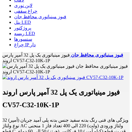
لاین نوری
چراغ سقفی
فیوز مینیاتوری محافظ جان
پنل LED
پروژکتور
ریسه LED
سنسورها
چراغ IP دار
فیوز مینیاتوری محافظ جان
فیوز مینیاتوری یک پل 32 آمپر پارس
اروند CV57-C32-10K-1P
فیوز مینیاتوری یک پل 32 آمپر پارس اروند
CV57-C32-10K-1P
ویژگی های فنی رنگ بدنه سفید جنس بدنه پلی آمید جریان (آمپر) 32
نوع ولتاژ AC ولتاژ ورودی (ولت) 220 الی 400 تعداد فاز 1 منحنی
قطع C قدرت قطع (کیلو آمپر) 10 فرکانس (هرتز) 50 الی 60 دمای