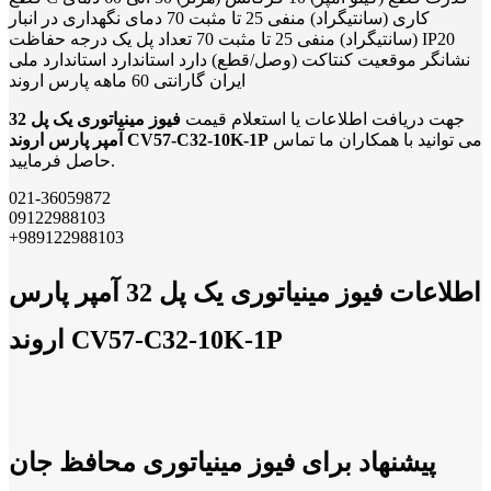
کاری (سانتیگراد) منفی 25 تا مثبت 70 دمای نگهداری در انبار
(سانتیگراد) منفی 25 تا مثبت 70 تعداد پل یک درجه حفاظت IP20
نشانگر موقعیت کنتاکت (وصل/قطع) دارد استاندارد استاندارد ملی
ایران گارانتی 60 ماهه پارس اروند
جهت دریافت اطلاعات یا استعلام قیمت
فیوز مینیاتوری یک پل 32
می توانید با همکاران ما تماس
آمپر پارس اروند CV57-C32-10K-1P
حاصل فرمایید.
021-36059872
09122988103
+989122988103
اطلاعات فیوز مینیاتوری یک پل 32 آمپر پارس
اروند CV57-C32-10K-1P
پیشنهاد برای فیوز مینیاتوری محافظ جان