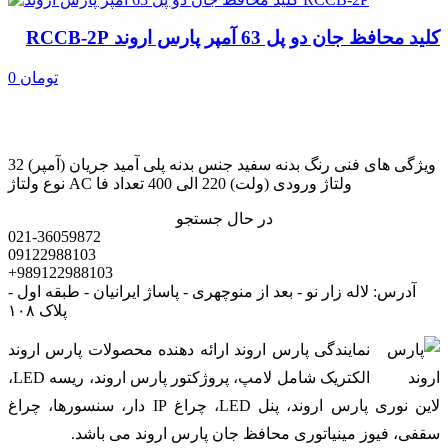
کلید محافظ جان دو پل 63 آمپر پارس اروند RCCB-2P
0 تومان
ویژگی های فنی رنگ بدنه سفید جنس بدنه پلی آمید جریان (آمپر) 32
نوع ولتاژ AC ولتاژ ورودی (ولت) 220 الی 400 تعداد فا
در حال جستجو
021-36059872
09122988103
+989122988103
آدرس: لاله زار نو - بعد از منوچهری - پاساژ ایرانیان - طبقه اول -
پلاک ۱۰۸
نمایندگی پارس اروند ارائه دهنده محصولات پارس اروند
الکتریک شامل لامپ، پروژکتور پارس اروند، ریسه LED،
لاین نوری پارس اروند، پنل LED، چراغ IP دار، سنسورها، چراغ
سقفی، فیوز مینیاتوری محافظ جان پارس اروند می باشد.