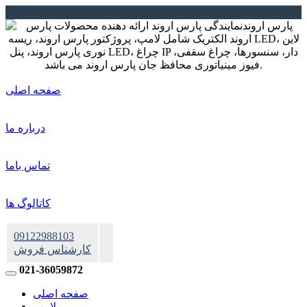
صفحه اصلی
درباره ما
تماس باما
کاتالوگ ها
09122988103
کارشناس فروش
021-36059872
صفحه اصلی
لامپ