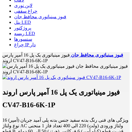
لاین نوری
چراغ سقفی
فیوز مینیاتوری محافظ جان
پنل LED
پروژکتور
ریسه LED
سنسورها
چراغ IP دار
فیوز مینیاتوری محافظ جان
فیوز مینیاتوری یک پل 16 آمپر پارس
اروند CV47-B16-6K-1P
فیوز مینیاتوری یک پل 16 آمپر پارس اروند
CV47-B16-6K-1P
ویژگی های فنی رنگ بدنه سفید جنس بدنه پلی آمید جریان (آمپر) 16
نوع ولتاژ AC ولتاژ ورودی (ولت) 220 الی 400 تعداد فاز 1 منحنی
قطع B قدرت قطع (کیلو آمپر) 6 فرکانس (هرتز) 50 الی 60 دمای