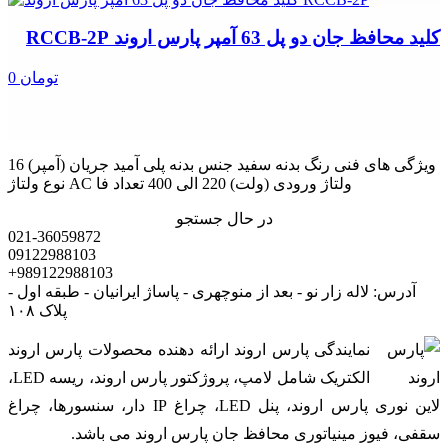
کلید محافظ جان دو پل 63 آمپر پارس اروند RCCB-2P
0 تومان
ویژگی های فنی رنگ بدنه سفید جنس بدنه پلی آمید جریان (آمپر) 16
نوع ولتاژ AC ولتاژ ورودی (ولت) 220 الی 400 تعداد فا
در حال جستجو
021-36059872
09122988103
+989122988103
آدرس: لاله زار نو - بعد از منوچهری - پاساژ ایرانیان - طبقه اول -
پلاک ۱۰۸
نمایندگی پارس اروند ارائه دهنده محصولات پارس اروند
الکتریک شامل لامپ، پروژکتور پارس اروند، ریسه LED،
لاین نوری پارس اروند، پنل LED، چراغ IP دار، سنسورها، چراغ
سقفی، فیوز مینیاتوری محافظ جان پارس اروند می باشد.