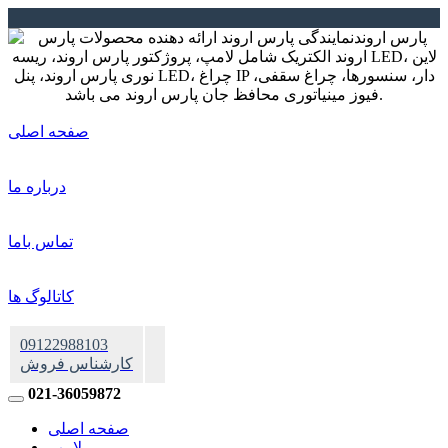
صفحه اصلی
درباره ما
تماس باما
کاتالوگ ها
09122988103
کارشناس فروش
021-36059872
صفحه اصلی
لامپ