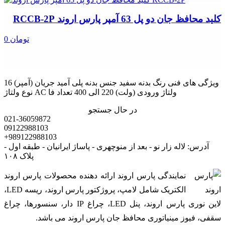
کلید محافظ جان دو پل 63 آمپر پارس اروند RCCB-2P
0 تومان
ویژگی های فنی رنگ بدنه سفید جنس بدنه پلی آمید جریان (آمپر) 16
نوع ولتاژ AC ولتاژ ورودی (ولت) 220 الی 400 تعداد فا
در حال جستجو
021-36059872
09122988103
+989122988103
آدرس: لاله زار نو - بعد از منوچهری - پاساژ ایرانیان - طبقه اول -
پلاک ۱۰۸
نمایندگی پارس اروند ارائه دهنده محصولات پارس اروند
الکتریک شامل لامپ، پروژکتور پارس اروند، ریسه LED،
لاین نوری پارس اروند، پنل LED، چراغ IP دار، سنسورها، چراغ
سقفی، فیوز مینیاتوری محافظ جان پارس اروند می باشد.