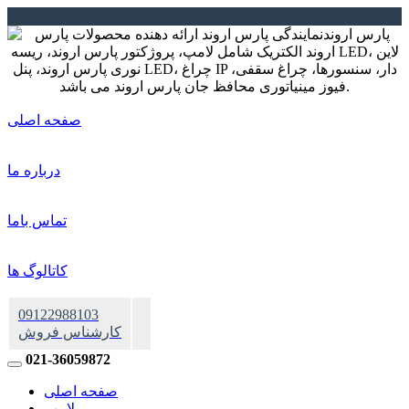
صفحه اصلی
درباره ما
تماس باما
کاتالوگ ها
09122988103
کارشناس فروش
021-36059872
صفحه اصلی
لامپ