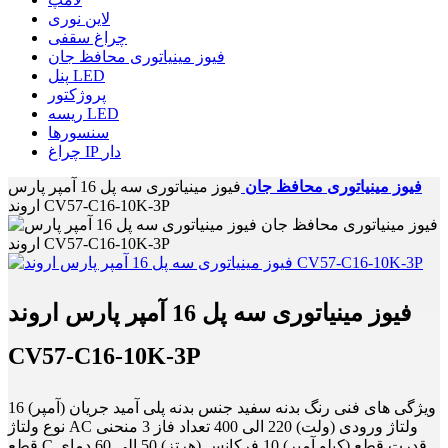
لاین نوری
چراغ سقفی
فیوز مینیاتوری محافظ جان
پنل LED
پروژکتور
ریسه LED
سنسورها
چراغ IP دار
فیوز مینیاتوری محافظ جان
فیوز مینیاتوری سه پل 16 آمپر پارس
اروند CV57-C16-10K-3P
فیوز مینیاتوری سه پل 16 آمپر پارس اروند
CV57-C16-10K-3P
ویژگی های فنی رنگ بدنه سفید جنس بدنه پلی آمید جریان (آمپر) 16
نوع ولتاژ AC ولتاژ ورودی (ولت) 220 الی 400 تعداد فاز 3 منحنی
قطع C قدرت قطع (کیلو آمپر) 10 فرکانس (هرتز) 50 الی 60 دمای