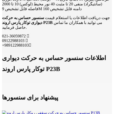
(سانتیگراد) منفی 20 تا مثبت 40 نور محیط (لوکس) 10 تا 2000
فاصله قابل تشخیص 9M دامنه قابل تشخیص 160
جهت دریافت اطلاعات یا استعلام قیمت
سنسور حساس به حرکت
می توانید با همکاران ما تماس
دیواری توکار پارس اروند P23B
حاصل فرمایید.
021-36059872
09122988103
+989122988103
اطلاعات سنسور حساس به حرکت دیواری
توکار پارس اروند P23B
پیشنهاد برای سنسورها