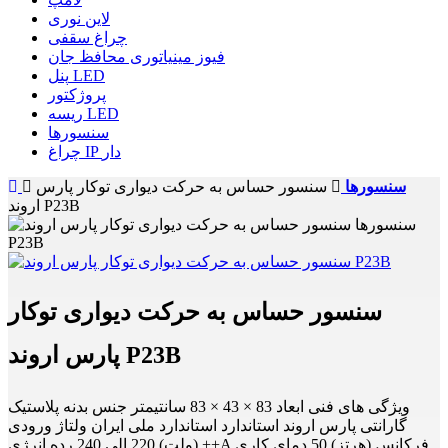
لاین نوری
چراغ سقفی
فیوز مینیاتوری محافظ جان
پنل LED
پروژکتور
ریسه LED
سنسورها
چراغ IP دار
سنسورها
سنسور حساس به حرکت دیواری توکار پارس
اروند P23B
سنسور حساس به حرکت دیواری توکار
پارس اروند P23B
ویژگی های فنی ابعاد 83 × 43 × 83 سانتیمتر جنس بدنه پلاستیک
گارانتی پارس اروند استاندارد استاندارد ملی ایران ولتاژ ورودی
(ولت) 220 الی 240 رده انرژی ++A فرکانس (هرتز) 50 دمای کاری