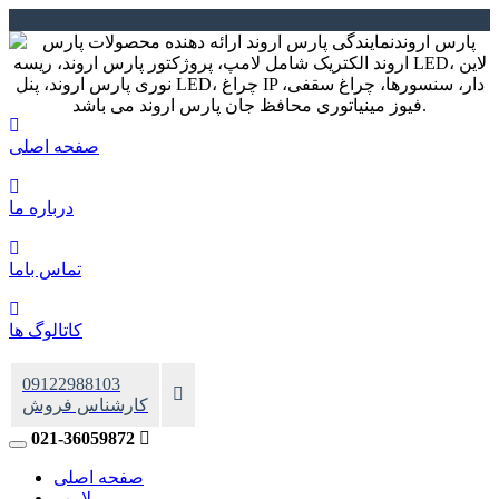
صفحه اصلی
درباره ما
تماس باما
کاتالوگ ها
09122988103
کارشناس فروش
021-36059872
صفحه اصلی
لامپ