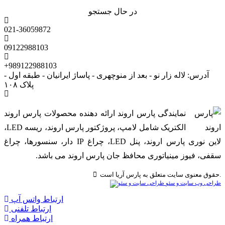
در حال جستجو
021-36059872
09122988103
+989122988103
آدرس: لاله زار نو - بعد از منوچهری - پاساژ ایرانیان - طبقه اول -
پلاک ۱۰۸
نمایندگی پارس اروند ارائه دهنده محصولات پارس اروند
الکتریک شامل لامپ، پروژکتور پارس اروند، ریسه LED،
لاین نوری پارس اروند، پنل LED، چراغ IP دار، سنسورها، چراغ
سقفی، فیوز مینیاتوری محافظ جان پارس اروند می باشد.
حقوق معنوی سایت متعلق به پارس آریا است.
طراحی وب سایت و سئو
ارتباط واتس آپ
ارتباط تلفنی
ارتباط همراه