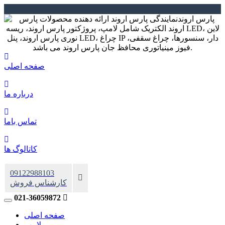
صفحه اصلی
درباره ما
تماس باما
کاتالوگ ها
09122988103
کارشناس فروش
021-36059872
صفحه اصلی
لامپ