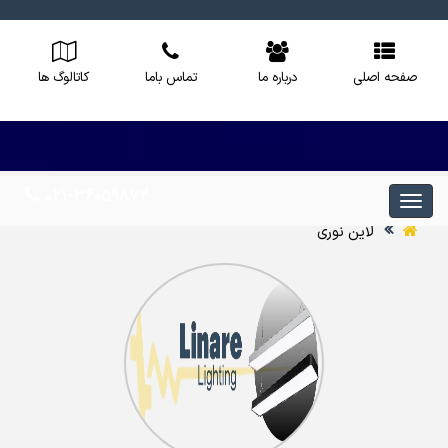
صفحه اصلی
درباره ما
تماس باما
کاتالوگ ها
021-36059872
لاین نوری