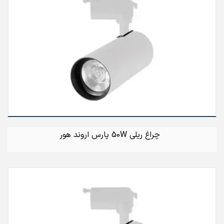
چراغ ریلی 50W پارس اروند هور