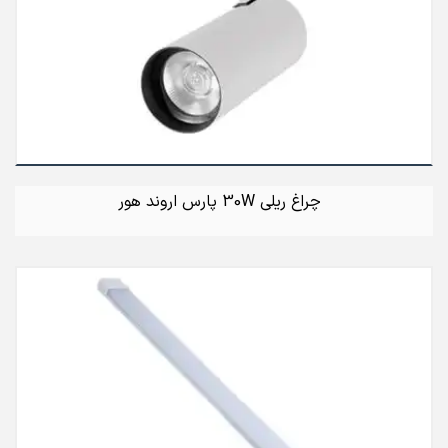
چراغ ریلی 30W پارس اروند هور