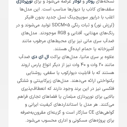
نسخه‌های
روکار
و
توکار
عرضه می‌شود و برای
نورپردازی
سقف‌های کاذب یا دیوارها مناسب است. این مدل‌ها
اغلب با درایور سوییچینگ نسل جدید بدون فلیکر
(لرزش نور) و ثبات رنگی SDCM<5 تولید می‌شوند و در
رنگ‌های مهتابی، آفتابی و RGB موجودند. مدل‌های
ضدآب سری مانی نیز برای محیط‌های مرطوب مانند
آشپزخانه یا حمام ایده‌آل هستند.
علاوه بر سری مانیا، مدل‌های براکت
ال ای دی
ضدآب
مانند 20 وات و 40 وات نیز از دیگر انواع پارس اروند
هستند که با قابلیت دیوارکوب یا سقفی، روشنایی
یکنواختی ارائه می‌دهند. مدل‌های زیرکابینتی و شلنگی
فلکسی نیز در این برند وجود دارند که انعطاف‌پذیری
بالایی برای نورپردازی مبلمان یا فضاهای تجاری فراهم
می‌کنند. هر مدل با استانداردهای کیفیت ایرانی و
گواهی‌های CE سازگار است و گزینه‌ای مقرون‌به‌صرفه
برای پروژه‌های مسکونی و اداری محسوب می‌شود.