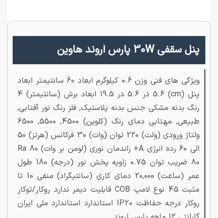
پنل سقفی 30W پارس اروند هاوین
ویژگی های فنی وزن 0.6 کیلوگرم ابعاد 60 سانتیمتر ابعاد
پنل (cm) 5.6 در 5.6 در 19.5 ابعاد برش (سانتیمتر) 4
رنگ بدنه مشکی جنس بدنه پلاستیک, فلز رنگ نور آفتابی,
طبیعی, مهتابی دمای رنگ (کلوین) 4500, 5500, 6500
ولتاژ ورودی (ولت) 220 توان (وات) 30 فرکانس (هرتز) 50
الی 60 رده انرژی A+ راندمان نوری (لومن بر وات) 80 Ra
80 ضریب توان 0.75 زاویه پخش نور (درجه) 180 طول
عمر (ساعت) 20,000 دمای کاری (سانتیگراد) منفی 10 تا
مثبت 45 نوع لامپ COB قابلیت دیمر ندارد روکار/توکار
روکار درجه حفاظت IP20 استاندارد استاندارد ملی ایران
گارانتی 12 ماهه پارس اروند