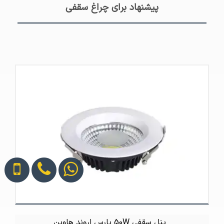
پیشنهاد برای چراغ سقفی
پنل سقفی 50W پارس اروند هاوین