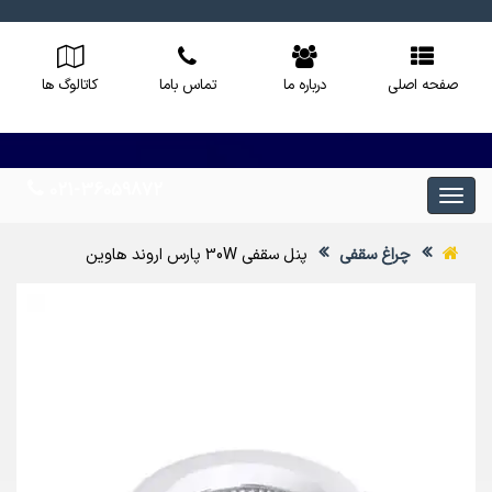
صفحه اصلی
درباره ما
تماس باما
کاتالوگ ها
021-36059872
چراغ سقفی
پنل سقفی 30W پارس اروند هاوین