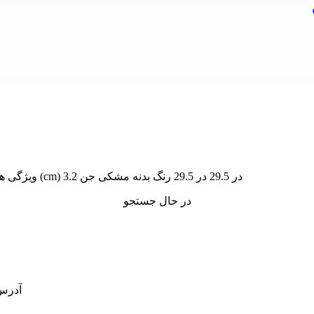
ویژگی های فنی وزن 0.156 کیلوگرم ابعاد 29.5 × 29.5 × 3.2 سانتیمتر ابعاد پنل (cm) 3.2 در 29.5 در 29.5 رنگ بدنه مشکی جن
در حال جستجو
آدرس: 