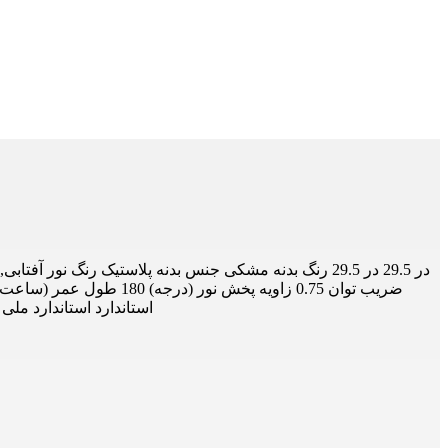
(سانتیگراد) منفی 10 تا مثبت 45 نوع لامپ COB قابلیت دیمر ندارد روکار/توکار روکار درجه حفاظت IP20 