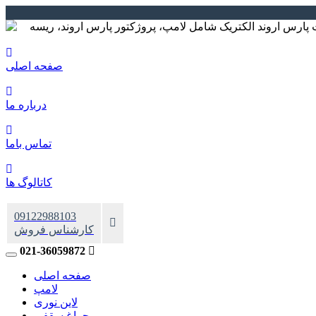
صفحه اصلی
درباره ما
تماس باما
کاتالوگ ها
09122988103
کارشناس فروش
021-36059872
صفحه اصلی
لامپ
لاین نوری
چراغ سقفی