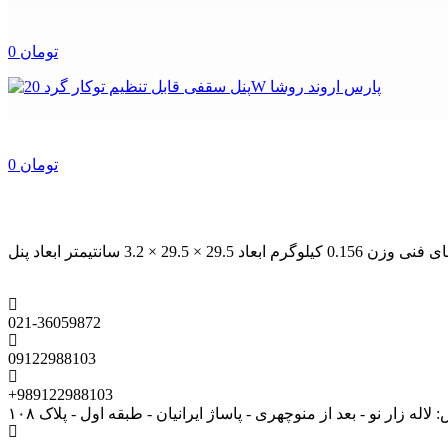
0 تومان
0 تومان
021-36059872
09122988103
+989122988103
لاله زار نو - بعد از منوچهری - پاساژ ایرانیان - طبقه اول - پلاک ۱۰۸