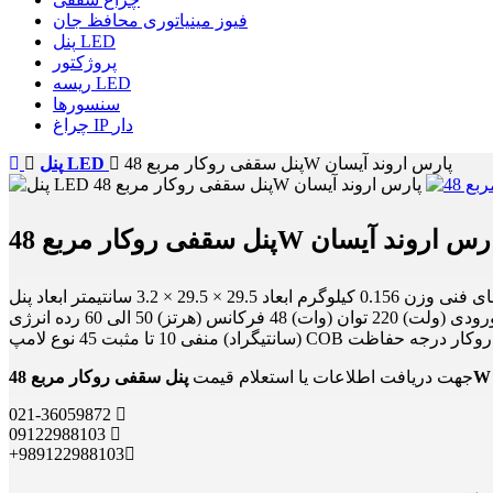
فیوز مینیاتوری محافظ جان
پنل LED
پروژکتور
ریسه LED
سنسورها
چراغ IP دار
پنل سقفی روکار مربع 48W پارس اروند آیسان
پنل LED
 سقفی روکار مربع 48W پارس اروند آیسان
ویژگی های فنی وزن 0.156 کیلوگرم ابعاد 29.5 × 29.5 × 3.2 سانتیمتر ابعاد پنل (cm) 3.2 در 29.5 در 29.5 رنگ بدنه مشکی جنس بدنه پلاستیک رنگ نور آفتابی, طبیعی, مهتابی دمای رنگ (کلوین) 4500, 5500, 6500
ولتاژ ورودی (ولت) 220 توان (وات) 48 فرکانس (هرتز) 50 الی 60 رده انرژی A+ راندمان نوری (لومن بر وات) 80 Ra 80 ضریب توان 0.75 زاویه پخش نور (درجه) 180 طول عمر (ساعت) 20,000 دمای کاری
جهت دریافت اطلاعات یا استعلام قیمت
021-36059872
09122988103
+989122988103