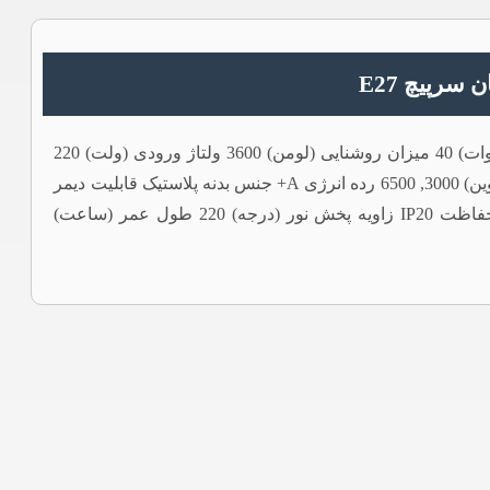
ویژگی های فنی وزن 0.2 کیلوگرم ابعاد 21 × 12 سانتیمتر توان (وات) 40 میزان روشنایی (لومن) 3600 ولتاژ ورودی (ولت) 220
الی 230 فرکانس (هرتز) 50 الی 60 نوع سرپیچ E27 دمای رنگ (کلوین) 3000, 6500 رده انرژی A+ جنس بدنه پلاستیک قابلیت دیمر
ندارد گارانتی پارس اروند استاندارد استاندارد ملی ایران درجه حفاظت IP20 زاویه پخش نور (درجه) 220 طول عمر (ساعت)