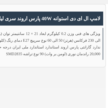
لامپ ال ای دی استوانه 40W پارس اروند سری لیان سرپیچ E27
20,000 راندمان نوری (لومن بر وات) 90 نوع تراشه SMD2835