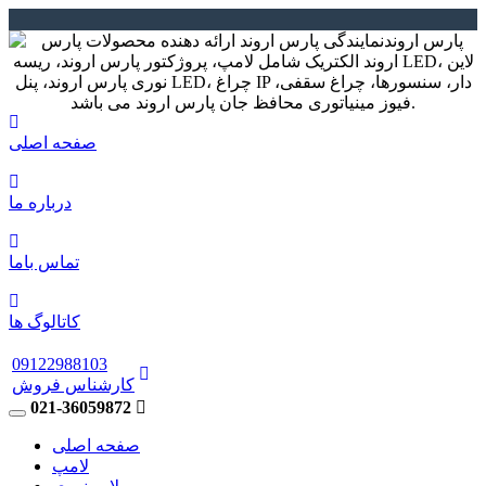
صفحه اصلی
درباره ما
تماس باما
کاتالوگ ها
09122988103
کارشناس فروش
021-36059872
صفحه اصلی
لامپ