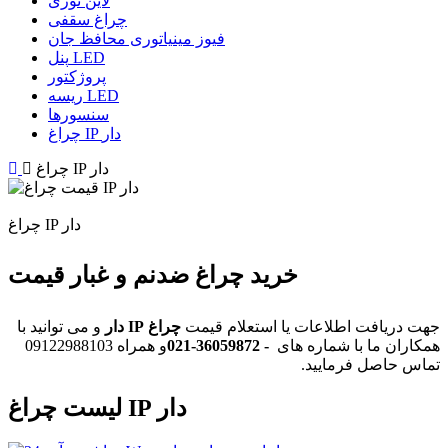
لاین نوری
چراغ سقفی
فیوز مینیاتوری محافظ جان
پنل LED
پروژکتور
ریسه LED
سنسورها
چراغ IP دار
چراغ IP دار
چراغ IP دار
خرید چراغ ضدنم و غبار قیمت
جهت دریافت اطلاعات یا استعلام قیمت
چراغ IP دار
و می توانید با
همکاران ما با شماره های
021-36059872 -
و همراه 09122988103
تماس حاصل فرمایید.
لیست چراغ IP دار