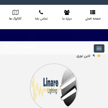
صفحه اصلی
درباره ما
تماس باما
کاتالوگ ها
021-36059872
لاین نوری