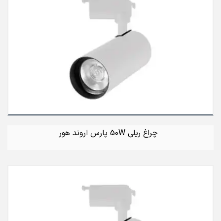
چراغ ریلی 50W پارس اروند هور