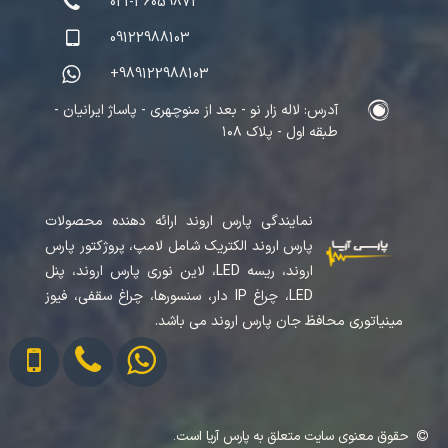
021-36059872
09122988103
+989122988103
آدرس: لاله زار نو - بعد از منوچهری - پاساژ ایرانیان -
طبقه اول - پلاک ۱۰۸
نمایندگی پارس اروند ارائه دهنده محصولات
پارس اروند الکتریک شامل لامپ، پروژکتور پارس
اروند، ریسه LED، لاین نوری پارس اروند، پنل
LED، چراغ IP دار، سنسورها، چراغ سقفی، فیوز
مینیاتوری محافظ جان پارس اروند می باشد.
حقوق معنوی سایت متعلق به پارس آریا است.