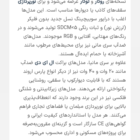
نسخه‌های
روکار
و
توکار
عرضه می‌شود و برای
نورپردازی
سقف‌های کاذب یا دیوارها مناسب است. این مدل‌ها
اغلب با درایور سوییچینگ نسل جدید بدون فلیکر
(لرزش نور) و ثبات رنگی SDCM<5 تولید می‌شوند و در
رنگ‌های مهتابی، آفتابی و RGB موجودند. مدل‌های
ضدآب سری مانی نیز برای محیط‌های مرطوب مانند
آشپزخانه یا حمام ایده‌آل هستند.
علاوه بر سری مانیا، مدل‌های براکت
ال ای دی
ضدآب
مانند 20 وات و 40 وات نیز از دیگر انواع پارس اروند
هستند که با قابلیت دیوارکوب یا سقفی، روشنایی
یکنواختی ارائه می‌دهند. مدل‌های زیرکابینتی و شلنگی
فلکسی نیز در این برند وجود دارند که انعطاف‌پذیری
بالایی برای نورپردازی مبلمان یا فضاهای تجاری فراهم
می‌کنند. هر مدل با استانداردهای کیفیت ایرانی و
گواهی‌های CE سازگار است و گزینه‌ای مقرون‌به‌صرفه
برای پروژه‌های مسکونی و اداری محسوب می‌شود.