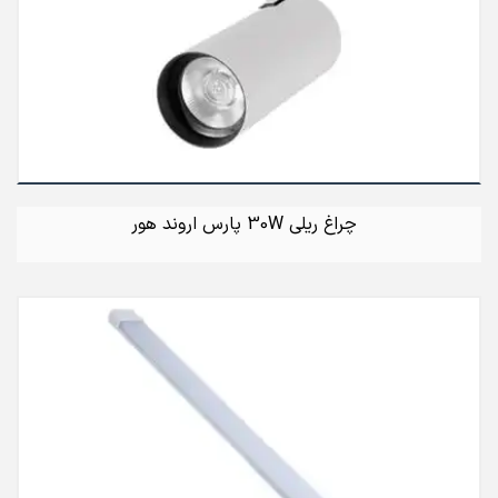
چراغ ریلی 30W پارس اروند هور